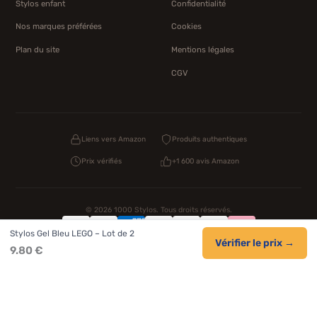
Stylos enfant
Confidentialité
Nos marques préférées
Cookies
Plan du site
Mentions légales
CGV
Liens vers Amazon
Produits authentiques
Prix vérifiés
+1 600 avis Amazon
© 2026 1000 Stylos. Tous droits réservés.
Stylos Gel Bleu LEGO – Lot de 2
Confidentialité
Livraison
CGV
Cookies
Vérifier le prix →
9.80 €
NOS UNIVERS PARTENAIRES
Pat Patrouille
PAW Patrol Shop
Lilo et Stitch
Zootopie
Novelmore