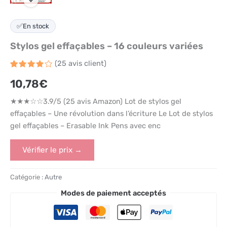
✅
En stock
Stylos gel effaçables – 16 couleurs variées
(
25
avis client)
Noté
25
10,78
€
3.9
sur 5
basé
★★★☆☆3.9/5 (25 avis Amazon) Lot de stylos gel
sur
notations
effaçables – Une révolution dans l’écriture Le Lot de stylos
client
gel effaçables – Erasable Ink Pens avec enc
Vérifier le prix →
Catégorie :
Autre
Modes de paiement acceptés