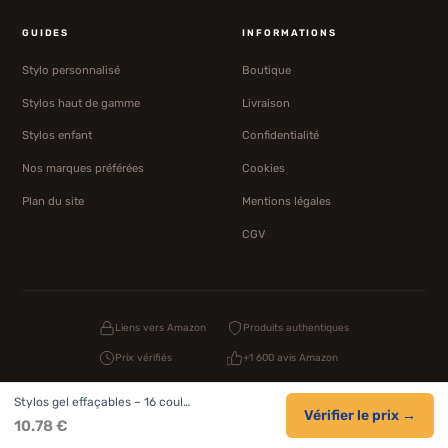
GUIDES
INFORMATIONS
Stylo personnalisé
Boutique
Stylos haut de gamme
Livraison
Stylos enfant
Confidentialité
Nos marques préférées
Cookies
Plan du site
Mentions légales
CGV
Liens vers Amazon
Produits authentiques
Prix vérifiés
+1 600 avis Amazon
Stylos gel effaçables – 16 coul…
Vérifier le prix →
10.78 €
© 2026 1000 Stylos. Tous droits réservés.