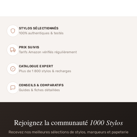
STYLOS SÉLECTIONNÉS
100% authentiques & testés
PRIX SUIVIS
Tarifs Amazon vérifiés régulièrement
CATALOGUE EXPERT
Plus de 1 800 stylos & recharges
CONSEILS & COMPARATIFS
Guides & fiches détaillées
Rejoignez la communauté
1000 Stylos
Recevez nos meilleures sélections de stylos, marqueurs et papeterie