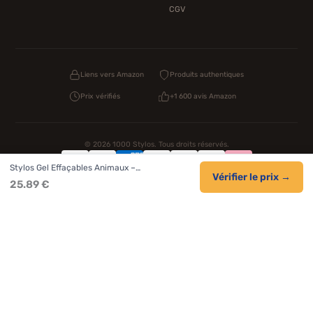
CGV
Liens vers Amazon
Produits authentiques
Prix vérifiés
+1 600 avis Amazon
© 2026 1000 Stylos. Tous droits réservés.
Stylos Gel Effaçables Animaux –…
Confidentialité
Livraison
CGV
Cookies
Vérifier le prix →
25.89 €
NOS UNIVERS PARTENAIRES
Pat Patrouille
PAW Patrol Shop
Lilo et Stitch
Zootopie
Novelmore
Figurine One Piece
Hot Wheels
Lego
KPop Demon Hunters
Idées cadeaux enfants
Autocadeau.fr
Acheter Chaussons
Buy Slippers
Valise
Montre
Achat France
ShoppingNet
AirTag Apple
Cartouches Imprimante
Piles & Batteries
Finance Auto Maison
FIFA FC 26