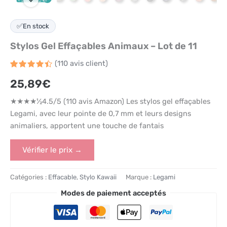
✅
En stock
Stylos Gel Effaçables Animaux – Lot de 11
(
110
avis client)
Noté
110
4.5
25,89
€
sur 5
basé
sur
★★★★½4.5/5 (110 avis Amazon) Les stylos gel effaçables
notations
client
Legami, avec leur pointe de 0,7 mm et leurs designs
animaliers, apportent une touche de fantais
Vérifier le prix →
Catégories :
Effacable
,
Stylo Kawaii
Marque :
Legami
Modes de paiement acceptés