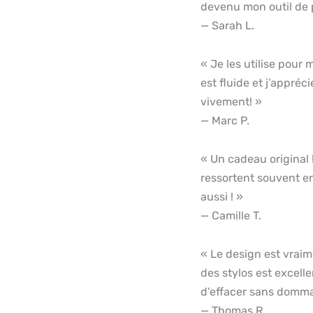
devenu mon outil de p
— Sarah L.
« Je les utilise pour m
est fluide et j’appréc
vivement! »
— Marc P.
« Un cadeau original !
ressortent souvent en
aussi ! »
— Camille T.
« Le design est vraim
des stylos est excelle
d’effacer sans domm
— Thomas R.