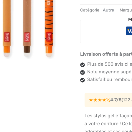
Catégorie :
Autre
Marqu
M
Livraison offerte à par
Plus de 500 avis cli
Note moyenne supéri
Satisfait ou rembour
★★★★½
4.7/5
(122
Les stylos gel effaç
à votre écriture ! Ce 
adorables et ses coul