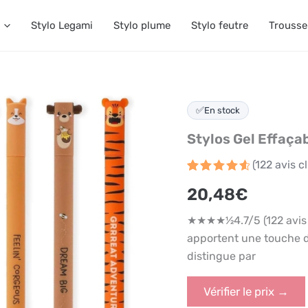
Stylo Legami
Stylo plume
Stylo feutre
Trousse
✅
En stock
Stylos Gel Effaçab
(
122
avis cl
Noté
122
4.7
20,48
€
sur 5
basé
sur
★★★★½4.7/5 (122 avis 
notations
client
apportent une touche de
distingue par
Vérifier le prix →