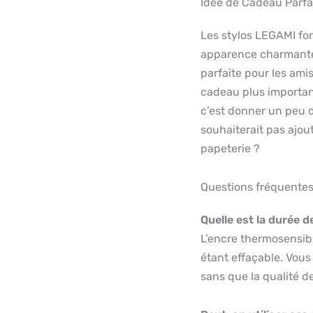
Idée de Cadeau Parfa
Les stylos LEGAMI fo
apparence charmante 
parfaite pour les ami
cadeau plus important
c’est donner un peu d
souhaiterait pas ajou
papeterie ?
Questions fréquente
Quelle est la durée d
L’encre thermosensibl
étant effaçable. Vous 
sans que la qualité d