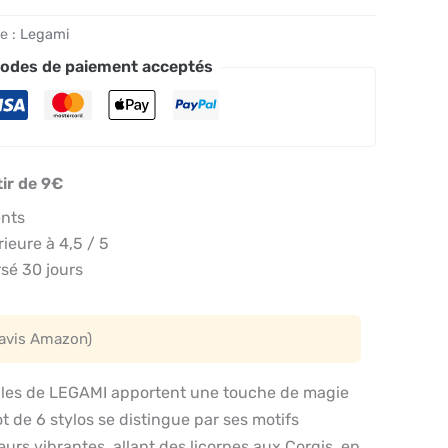
e :
Legami
odes de paiement acceptés
tir de 9€
ents
eure à 4,5 / 5
sé 30 jours
 avis Amazon)
ables de LEGAMI apportent une touche de magie
lot de 6 stylos se distingue par ses motifs
eurs vibrantes, allant des licornes aux Corgis, en