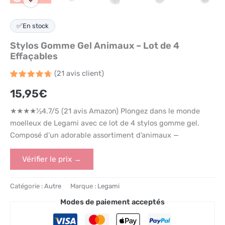
✅
En stock
Stylos Gomme Gel Animaux – Lot de 4
Effaçables
(
21
avis client)
Noté
21
4.7
15,95
€
sur 5
basé
sur
★★★★½4.7/5 (21 avis Amazon) Plongez dans le monde
notations
client
moelleux de Legami avec ce lot de 4 stylos gomme gel.
Composé d’un adorable assortiment d’animaux —
Vérifier le prix →
Catégorie :
Autre
Marque :
Legami
Modes de paiement acceptés