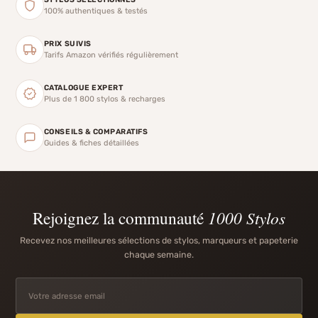
100% authentiques & testés
PRIX SUIVIS
Tarifs Amazon vérifiés régulièrement
CATALOGUE EXPERT
Plus de 1 800 stylos & recharges
CONSEILS & COMPARATIFS
Guides & fiches détaillées
Rejoignez la communauté
1000 Stylos
Recevez nos meilleures sélections de stylos, marqueurs et papeterie
chaque semaine.