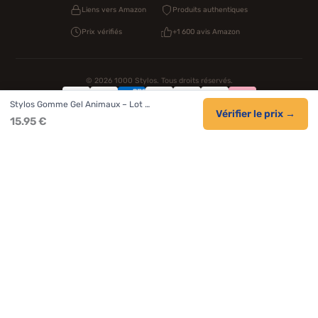
Liens vers Amazon
Produits authentiques
Prix vérifiés
+1 600 avis Amazon
© 2026 1000 Stylos. Tous droits réservés.
Stylos Gomme Gel Animaux – Lot …
Confidentialité
Livraison
CGV
Cookies
Vérifier le prix →
15.95 €
NOS UNIVERS PARTENAIRES
Pat Patrouille
PAW Patrol Shop
Lilo et Stitch
Zootopie
Novelmore
Figurine One Piece
Hot Wheels
Lego
KPop Demon Hunters
Idées cadeaux enfants
Autocadeau.fr
Acheter Chaussons
Buy Slippers
Valise
Montre
Achat France
ShoppingNet
AirTag Apple
Cartouches Imprimante
Piles & Batteries
Finance Auto Maison
FIFA FC 26
IndexAI
SEO Hotline
Brainstorm Books
Faits Divers
Up Life
100g
Tout sur Dieu
Sacha Ramsey
Century Old Cards
Black Dawn
Skincare & Makeup
Meilleurs outils IA
Citations inspirantes
Tendances de recherche
Phrases de Céline