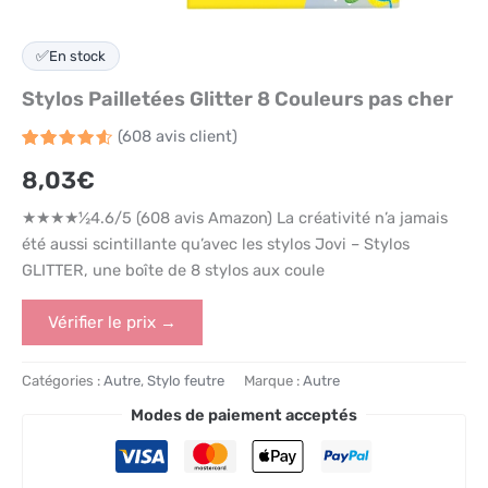
✅
En stock
Stylos Pailletées Glitter 8 Couleurs pas cher
(
608
avis client)
Noté
608
4.6
8,03
€
sur 5
basé
sur
★★★★½4.6/5 (608 avis Amazon) La créativité n’a jamais
notations
client
été aussi scintillante qu’avec les stylos Jovi – Stylos
GLITTER, une boîte de 8 stylos aux coule
Vérifier le prix →
Catégories :
Autre
,
Stylo feutre
Marque :
Autre
Modes de paiement acceptés