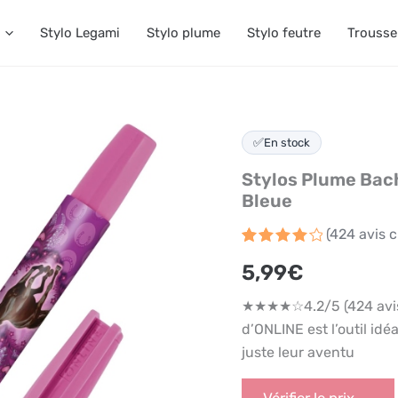
Stylo Legami
Stylo plume
Stylo feutre
Trousse
✅
En stock
Stylos Plume Bac
Bleue
(
424
avis c
Noté
424
4.2
5,99
€
sur 5
basé
sur
★★★★☆4.2/5 (424 avis 
notations
client
d’ONLINE est l’outil id
juste leur aventu
Vérifier le prix →