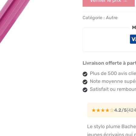
Catégorie :
Autre
M
Livraison offerte à par
Plus de 500 avis cli
Note moyenne supéri
Satisfait ou rembour
★★★★☆
4.2/5
(42
Le stylo plume Bachel
jeunes écrivains qui