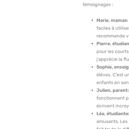
témoignages :
Marie, maman 
faciles à utili
recommande viv
Pierre, étudian
pour les courts
j’apprécie la fl
Sophie, ensei
élèves. C’est u
enfants en sont
Julien, parent:
fonctionnent pa
écrivent incro
Léa, étudiante
amusants. Les 