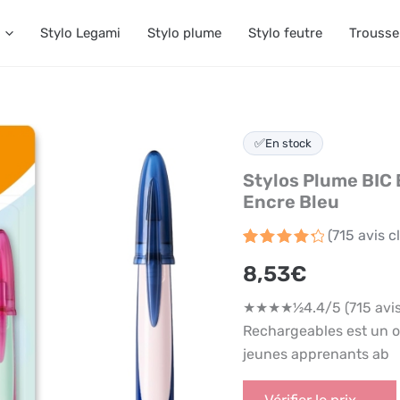
Stylo Legami
Stylo plume
Stylo feutre
Trousse
✅
En stock
Stylos Plume BIC 
Encre Bleu
(
715
avis cl
Noté
715
4.4
8,53
€
sur 5
basé
sur
★★★★½4.4/5 (715 avis 
notations
client
Rechargeables est un out
jeunes apprenants ab
Vérifier le prix →