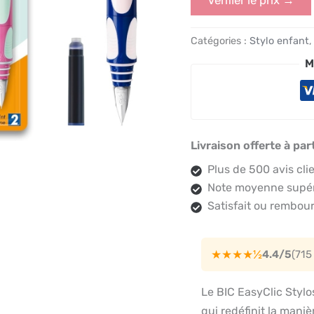
Catégories :
Stylo enfant
M
Livraison offerte à par
Plus de 500 avis cli
Note moyenne supéri
Satisfait ou rembour
★★★★½
4.4/5
(715
Le BIC EasyClic Stylo
qui redéfinit la mani