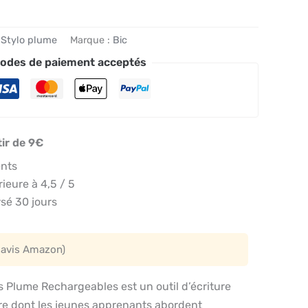
,
Stylo plume
Marque :
Bic
odes de paiement acceptés
tir de 9€
ents
eure à 4,5 / 5
sé 30 jours
 avis Amazon)
s Plume Rechargeables est un outil d’écriture
ère dont les jeunes apprenants abordent