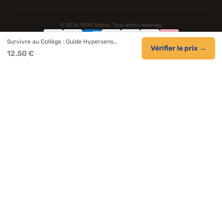
© 2026 1000 Stylos. Tous droits réservés.
Survivre au Collège : Guide Hypersens…
Confidentialité
Livraison
CGV
Cookies
Vérifier le prix →
12.50 €
NOS UNIVERS PARTENAIRES
Pat Patrouille
PAW Patrol Shop
Lilo et Stitch
Zootopie
Novelmore
Figurine One Piece
Hot Wheels
Lego
KPop Demon Hunters
Idées cadeaux enfants
Autocadeau.fr
Acheter Chaussons
Buy Slippers
Valise
Montre
Achat France
ShoppingNet
AirTag Apple
Cartouches Imprimante
Piles & Batteries
Finance Auto Maison
FIFA FC 26
IndexAI
SEO Hotline
Brainstorm Books
Faits Divers
Up Life
100g
Tout sur Dieu
Sacha Ramsey
Century Old Cards
Black Dawn
Skincare & Makeup
Meilleurs outils IA
Citations inspirantes
Tendances de recherche
Phrases de Céline
En tant que Partenaire Amazon, je réalise un bénéfice sur les achats
remplissant les conditions applicables.