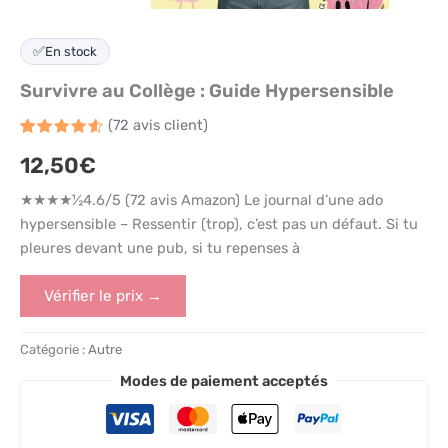
✅
En stock
Survivre au Collège : Guide Hypersensible
(
72
avis client)
Noté
72
4.6
12,50
€
sur 5
basé
sur
★★★★½4.6/5 (72 avis Amazon) Le journal d’une ado
notations
client
hypersensible – Ressentir (trop), c’est pas un défaut. Si tu
pleures devant une pub, si tu repenses à
Vérifier le prix →
Catégorie :
Autre
Modes de paiement acceptés