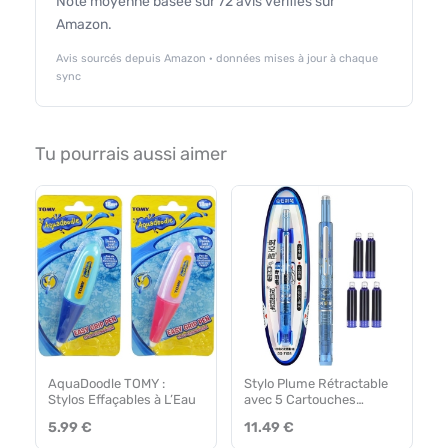
Note moyenne basée sur 72 avis vérifiés sur
Amazon.
Avis sourcés depuis Amazon · données mises à jour à chaque
sync
Tu pourrais aussi aimer
AquaDoodle TOMY :
Stylo Plume Rétractable
Stylos Effaçables à L’Eau
avec 5 Cartouches
Rechargeables
5.99 €
11.49 €