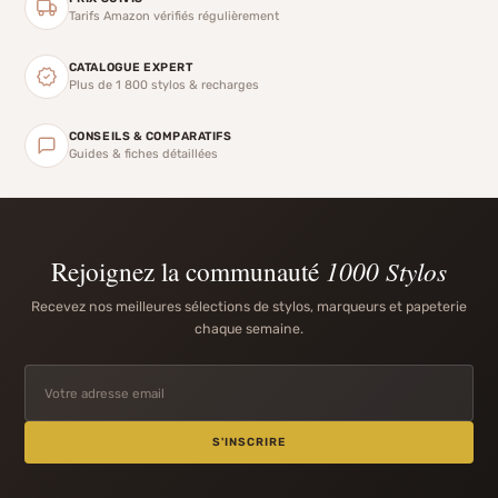
Tarifs Amazon vérifiés régulièrement
CATALOGUE EXPERT
Plus de 1 800 stylos & recharges
CONSEILS & COMPARATIFS
Guides & fiches détaillées
Rejoignez la communauté
1000 Stylos
Recevez nos meilleures sélections de stylos, marqueurs et papeterie
chaque semaine.
S'INSCRIRE