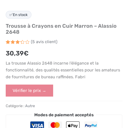
✅
En stock
Trousse à Crayons en Cuir Marron – Alassio
2648
(
5
avis client)
Noté
5
30,39
€
3.3
sur 5
basé
La trousse Alassio 2648 incarne l’élégance et la
sur
notations
fonctionnalité, des qualités essentielles pour les amateurs
client
de fournitures de bureau raffinées. Fabri
Vérifier le prix →
Catégorie :
Autre
Modes de paiement acceptés