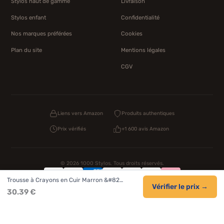
Stylos haut de gamme
Livraison
Stylos enfant
Confidentialité
Nos marques préférées
Cookies
Plan du site
Mentions légales
CGV
Liens vers Amazon
Produits authentiques
Prix vérifiés
+1 600 avis Amazon
© 2026 1000 Stylos. Tous droits réservés.
Trousse à Crayons en Cuir Marron &#82…
Confidentialité
Livraison
CGV
Cookies
Vérifier le prix →
30.39 €
NOS UNIVERS PARTENAIRES