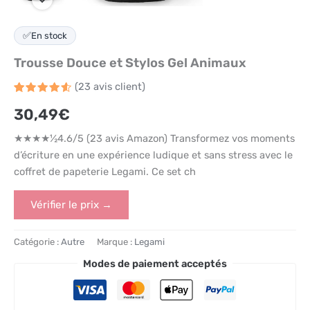
✅
En stock
Trousse Douce et Stylos Gel Animaux
(
23
avis client)
Noté
23
4.6
30,49
€
sur 5
basé
sur
★★★★½4.6/5 (23 avis Amazon) Transformez vos moments
notations
client
d’écriture en une expérience ludique et sans stress avec le
coffret de papeterie Legami. Ce set ch
Vérifier le prix →
Catégorie :
Autre
Marque :
Legami
Modes de paiement acceptés