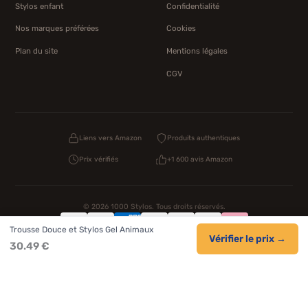
Stylos enfant
Confidentialité
Nos marques préférées
Cookies
Plan du site
Mentions légales
CGV
Liens vers Amazon
Produits authentiques
Prix vérifiés
+1 600 avis Amazon
© 2026 1000 Stylos. Tous droits réservés.
Trousse Douce et Stylos Gel Animaux
Confidentialité
Livraison
CGV
Cookies
Vérifier le prix →
30.49 €
NOS UNIVERS PARTENAIRES
Pat Patrouille
PAW Patrol Shop
Lilo et Stitch
Zootopie
Novelmore