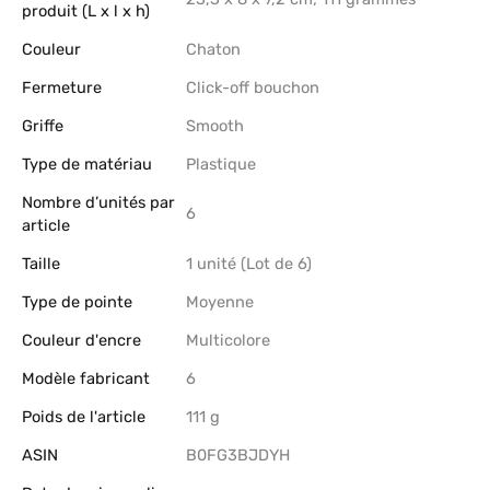
produit (L x l x h)
Couleur
‎Chaton
Fermeture
‎Click-off bouchon
Griffe
‎Smooth
Type de matériau
‎Plastique
Nombre d’unités par
‎6
article
Taille
‎1 unité (Lot de 6)
Type de pointe
‎Moyenne
Couleur d'encre
‎Multicolore
Modèle fabricant
‎6
Poids de l'article
‎111 g
ASIN
B0FG3BJDYH