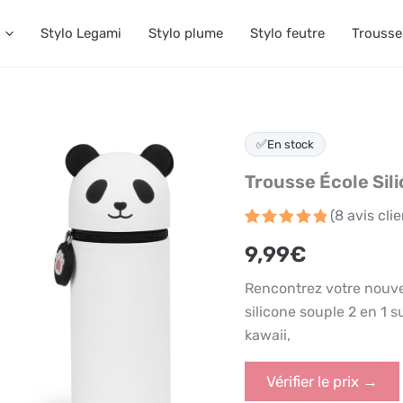
Stylo Legami
Stylo plume
Stylo feutre
Trousse
✅
En stock
Trousse École Sil
(
8
avis clie
Noté
8
4.9
9,99
€
sur 5
basé
sur
Rencontrez votre nouve
notations
client
silicone souple 2 en 1 s
kawaii,
Vérifier le prix →