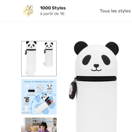
Aller
1000 Stylos
au
Tous les stylos
à partir de 1€
contenu