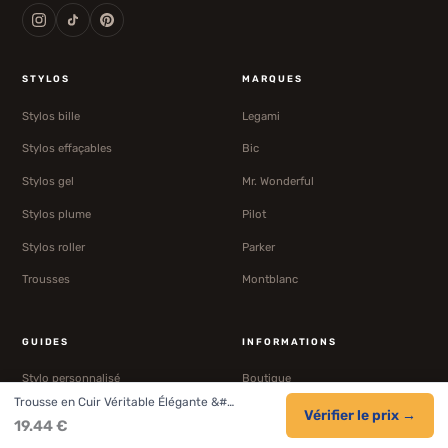
STYLOS
MARQUES
Stylos bille
Legami
Stylos effaçables
Bic
Stylos gel
Mr. Wonderful
Stylos plume
Pilot
Stylos roller
Parker
Trousses
Montblanc
GUIDES
INFORMATIONS
Stylo personnalisé
Boutique
Trousse en Cuir Véritable Élégante &#…
Stylos haut de gamme
Confidentialité
Vérifier le prix →
19.44 €
Stylos enfant
Cookies