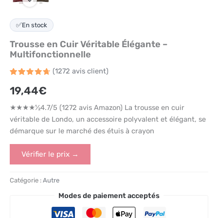
✅
En stock
Trousse en Cuir Véritable Élégante –
Multifonctionnelle
(
1272
avis client)
Noté
1272
4.7
19,44
€
sur 5
basé
sur
★★★★½4.7/5 (1272 avis Amazon) La trousse en cuir
notations
client
véritable de Londo, un accessoire polyvalent et élégant, se
démarque sur le marché des étuis à crayon
Vérifier le prix →
Catégorie :
Autre
Modes de paiement acceptés