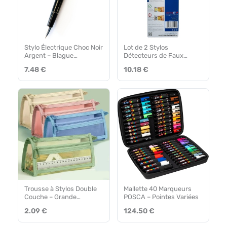
Stylo Électrique Choc Noir
Lot de 2 Stylos
Argent – Blague
Détecteurs de Faux
Amusante
Billets
7.48 €
10.18 €
Trousse à Stylos Double
Mallette 40 Marqueurs
Couche – Grande
POSCA – Pointes Variées
Capacité Verte
2.09 €
124.50 €