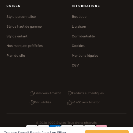
GUIDES
INFORMATIONS
Stylo personnalisé
Boutique
Stylos haut de gamme
Livraison
Stylos enfant
Confidentialité
Nos marques préférées
Cookies
Plan du site
Mentions légales
CGV
Liens vers Amazon
Produits authentiques
Prix vérifiés
+1 600 avis Amazon
© 2026 1000 Stylos. Tous droits réservés.
Trousse Kawaii Panda 2 en 1 en Silico…