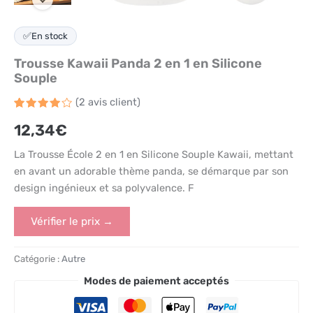
✅
En stock
Trousse Kawaii Panda 2 en 1 en Silicone
Souple
(
2
avis client)
Noté
2
4
12,34
€
sur 5
basé
sur
La Trousse École 2 en 1 en Silicone Souple Kawaii, mettant
notations
client
en avant un adorable thème panda, se démarque par son
design ingénieux et sa polyvalence. F
Vérifier le prix →
Catégorie :
Autre
Modes de paiement acceptés