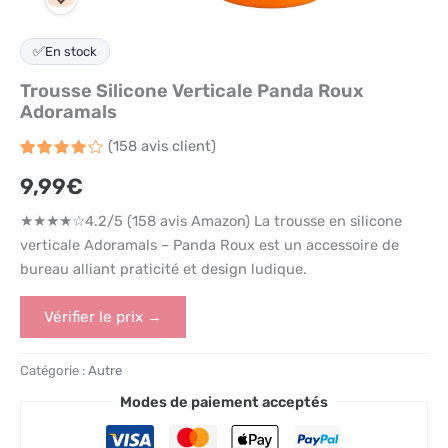
✅
En stock
Trousse Silicone Verticale Panda Roux
Adoramals
(
158
avis client)
Noté
158
9,99
€
4.2
sur
5 basé
sur
★★★★☆4.2/5 (158 avis Amazon) La trousse en silicone
notations
client
verticale Adoramals – Panda Roux est un accessoire de
bureau alliant praticité et design ludique.
Vérifier le prix →
Catégorie :
Autre
Modes de paiement acceptés