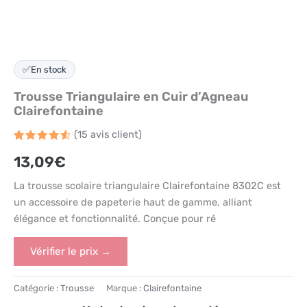
✅
En stock
Trousse Triangulaire en Cuir d’Agneau
Clairefontaine
(
15
avis client)
Noté
15
4.6
13,09
€
sur 5
basé
sur
La trousse scolaire triangulaire Clairefontaine 8302C est
notations
client
un accessoire de papeterie haut de gamme, alliant
élégance et fonctionnalité. Conçue pour ré
Vérifier le prix →
Catégorie :
Trousse
Marque :
Clairefontaine