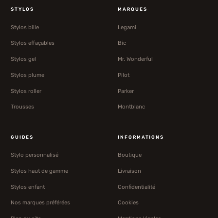
STYLOS
MARQUES
Stylos bille
Legami
Stylos effaçables
Bic
Stylos gel
Mr. Wonderful
Stylos plume
Pilot
Stylos roller
Parker
Trousses
Montblanc
GUIDES
INFORMATIONS
Stylo personnalisé
Boutique
Stylos haut de gamme
Livraison
Stylos enfant
Confidentialité
Nos marques préférées
Cookies