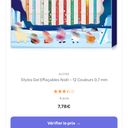
AUTRE
Stylos Gel Effaçables Noël – 12 Couleurs 0,7 mm
Note
4
avis
3.5
sur 5
7,78
€
Vérifier le prix →