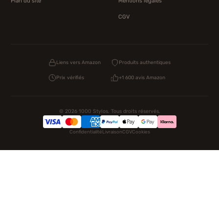
Plan du site
Mentions légales
CGV
Liens vers Amazon
Produits authentiques
Prix vérifiés
+1 600 avis Amazon
© 2026 1000 Stylos. Tous droits réservés.
Confidentialité
Livraison
CGV
Cookies
NOS UNIVERS PARTENAIRES
Pat Patrouille
PAW Patrol Shop
Lilo et Stitch
Zootopie
Novelmore
Figurine One Piece
Hot Wheels
Lego
KPop Demon Hunters
Idées cadeaux enfants
Autocadeau.fr
Acheter Chaussons
Buy Slippers
Valise
Montre
Achat France
ShoppingNet
AirTag Apple