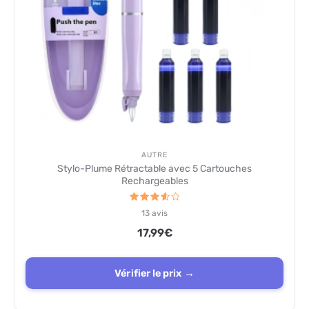
AUTRE
Stylo-Plume Rétractable avec 5 Cartouches
Rechargeables
Note
13
avis
3.7
sur 5
17,99
€
Vérifier le prix →