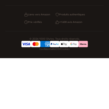
Liens vers Amazon
Produits authentiques
Prix vérifiés
+1 600 avis Amazon
© 2026 1000 Stylos. Tous droits réservés.
Confidentialité
CGV
Cookies
NOS UNIVERS PARTENAIRES
Pat Patrouille
PAW Patrol Shop
Lilo et Stitch
Zootopie
Novelmore
Figurine One Piece
Hot Wheels
Lego
KPop Demon Hunters
Idées cadeaux enfants
Autocadeau.fr
Acheter Chaussons
Buy Slippers
Valise
Montre
Achat France
ShoppingNet
AirTag Apple
Cartouches Imprimante
Piles & Batteries
Finance Auto Maison
FIFA FC 26
IndexAI
SEO Hotline
Brainstorm Books
Faits Divers
Up Life
100g
Tout sur Dieu
Sacha Ramsey
Century Old Cards
Black Dawn