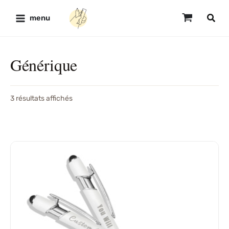
Trié
Aller
par
prix
au
menu
croissant
contenu
Générique
3 résultats affichés