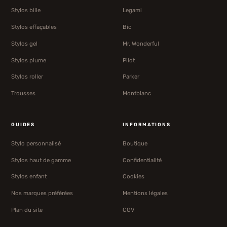
Stylos bille
Legami
Stylos effaçables
Bic
Stylos gel
Mr. Wonderful
Stylos plume
Pilot
Stylos roller
Parker
Trousses
Montblanc
GUIDES
INFORMATIONS
Stylo personnalisé
Boutique
Stylos haut de gamme
Confidentialité
Stylos enfant
Cookies
Nos marques préférées
Mentions légales
Plan du site
CGV