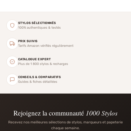
STYLOS SÉLECTIONNÉS
100% authentiques & testés
PRIX SUIVIS
Tarifs Amazon vérifiés régulièrement
CATALOGUE EXPERT
Plus de 1 800 stylos & recharges
CONSEILS & COMPARATIFS
Guides & fiches détaillées
Rejoignez la communauté
1000 Stylos
Recevez nos meilleures sélections de stylos, marqueurs et papeterie
chaque semaine.