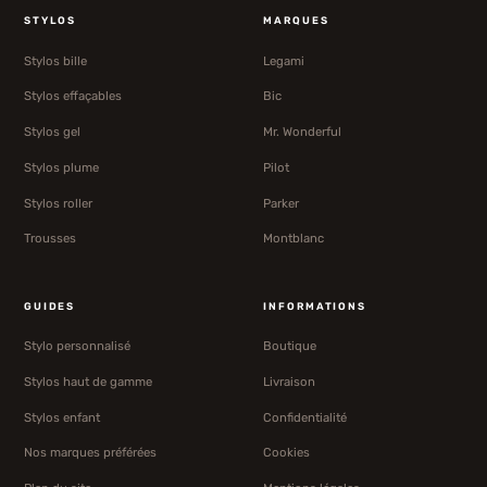
STYLOS
MARQUES
Stylos bille
Legami
Stylos effaçables
Bic
Stylos gel
Mr. Wonderful
Stylos plume
Pilot
Stylos roller
Parker
Trousses
Montblanc
GUIDES
INFORMATIONS
Stylo personnalisé
Boutique
Stylos haut de gamme
Livraison
Stylos enfant
Confidentialité
Nos marques préférées
Cookies