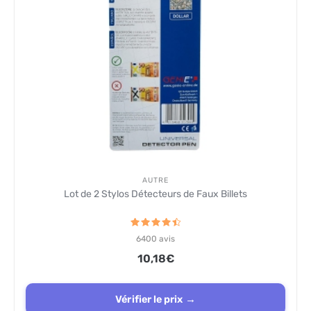
AUTRE
Lot de 2 Stylos Détecteurs de Faux Billets
Note
6400
avis
4.6
sur 5
10,18
€
Vérifier le prix →