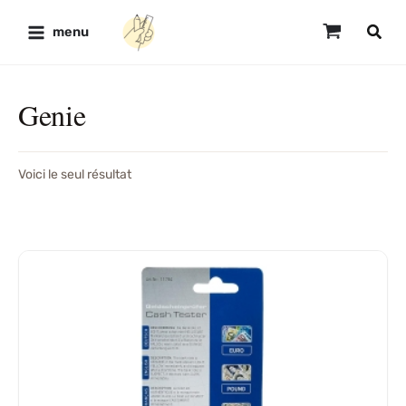
Aller
au
menu
contenu
Genie
Voici le seul résultat