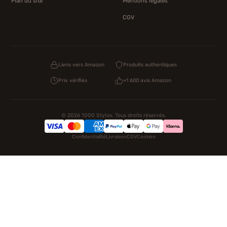
Plan du site
Mentions légales
CGV
Liens vers Amazon
Produits authentiques
Prix vérifiés
+1 600 avis Amazon
© 2026 1000 Stylos. Tous droits réservés.
Confidentialité
Livraison
CGV
Cookies
NOS UNIVERS PARTENAIRES
Pat Patrouille
PAW Patrol Shop
Lilo et Stitch
Zootopie
Novelmore
Figurine One Piece
Hot Wheels
Lego
KPop Demon Hunters
Idées cadeaux enfants
Autocadeau.fr
Acheter Chaussons
Buy Slippers
Valise
Montre
Achat France
ShoppingNet
AirTag Apple