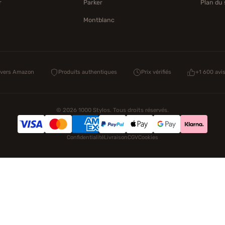
r
Parker
Plan du 
Montblanc
 vers Amazon
Produits authentiques
Prix vérifiés
+1 600 avi
© 2026 1000 Stylos. Tous droits réservés.
Confidentialité
Livraison
CGV
Cookies
NOS UNIVERS PARTENAIRES
Novelmore
Figurine One Piece
Hot Wheels
Lego
KPop Demon Hunters
AirTag Apple
Cartouches Imprimante
Piles & Batteries
Finance Auto Mai
ha Ramsey
Century Old Cards
Black Dawn
Skincare & Makeup
Meilleurs o