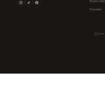
Stylos rolle
Trousses
Liens
Pat Patrouille
PAW Patrol Shop
Lilo et Stitch
Zootopie
Buy Slippers
Valise
Montre
Achat France
ShoppingNet
Faits Divers
Up Life
100g
Tout sur Dieu
Sac