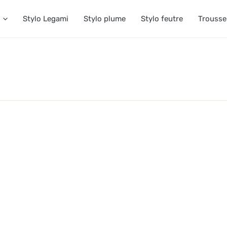
Stylo Legami
Stylo plume
Stylo feutre
Trousse