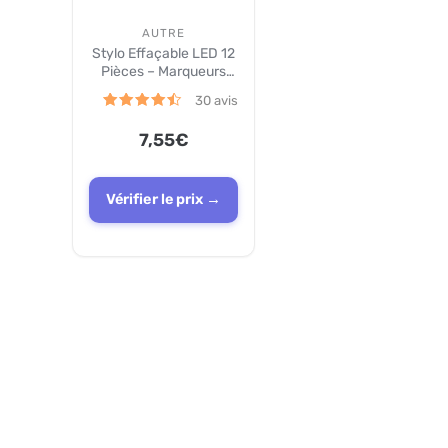
AUTRE
Stylo Effaçable LED 12
Pièces – Marqueurs
Lavables
30
avis
Note
4.5
7,55
€
sur 5
Vérifier le prix →