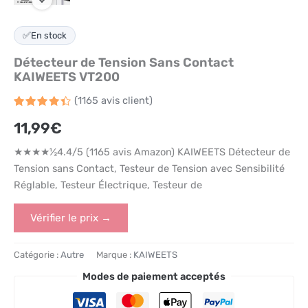
✅
En stock
Détecteur de Tension Sans Contact
KAIWEETS VT200
(
1165
avis client)
Noté
1165
4.4
11,99
€
sur 5
basé
sur
★★★★½4.4/5 (1165 avis Amazon) KAIWEETS Détecteur de
notations
client
Tension sans Contact, Testeur de Tension avec Sensibilité
Réglable, Testeur Électrique, Testeur de
Vérifier le prix →
Catégorie :
Autre
Marque :
KAIWEETS
Modes de paiement acceptés