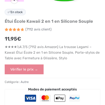
✅
En stock
Étui École Kawaii 2 en 1 en Silicone Souple
(
7112
avis client)
Noté
7112
4.7
11,95
€
sur 5
basé
sur
★★★★½4.7/5 (7112 avis Amazon) La trousse Legami –
notations
client
Kawaii Étui École 2 en 1 en Silicone Souple, Porte-stylos de
Table avec Fermeture à Glissière, Stylo
Vérifier le prix →
Catégorie :
Autre
Modes de paiement acceptés