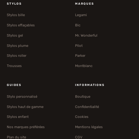
STYLOS
MARQUES
Stylos bille
Legami
Stylos effaçables
Bic
Stylos gel
Mr. Wonderful
Stylos plume
Pilot
Stylos roller
Parker
Trousses
Montblanc
GUIDES
INFORMATIONS
Stylo personnalisé
Boutique
Stylos haut de gamme
Confidentialité
Stylos enfant
Cookies
Nos marques préférées
Mentions légales
Plan du site
CGV