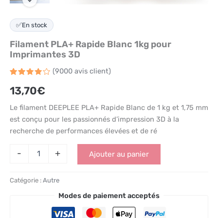
✅
En stock
Filament PLA+ Rapide Blanc 1kg pour
Imprimantes 3D
(
9000
avis client)
Noté
9000
13,70
€
4.1
sur 5
basé
Le filament DEEPLEE PLA+ Rapide Blanc de 1 kg et 1,75 mm
sur
notations
est conçu pour les passionnés d’impression 3D à la
client
recherche de performances élevées et de ré
-
+
Ajouter au panier
Catégorie :
Autre
Modes de paiement acceptés