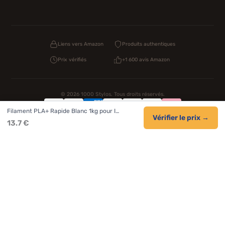
Liens vers Amazon
Produits authentiques
Prix vérifiés
+1 600 avis Amazon
© 2026 1000 Stylos. Tous droits réservés.
Filament PLA+ Rapide Blanc 1kg pour I…
Confidentialité
CGV
Cookies
Vérifier le prix →
13.7 €
NOS UNIVERS PARTENAIRES
Pat Patrouille
PAW Patrol Shop
Lilo et Stitch
Zootopie
Novelmore
Figurine One Piece
Hot Wheels
Lego
KPop Demon Hunters
Idées cadeaux enfants
Autocadeau.fr
Acheter Chaussons
Buy Slippers
Valise
Montre
Achat France
ShoppingNet
AirTag Apple
Cartouches Imprimante
Piles & Batteries
Finance Auto Maison
FIFA FC 26
IndexAI
SEO Hotline
Brainstorm Books
Faits Divers
Up Life
100g