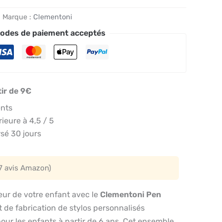
Marque :
Clementoni
odes de paiement acceptés
tir de 9€
ents
eure à 4,5 / 5
sé 30 jours
7 avis Amazon)
rieur de votre enfant avec le
Clementoni Pen
it de fabrication de stylos personnalisés
ur les enfants à partir de 6 ans. Cet ensemble