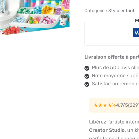
Catégorie :
Stylo enfant
M
Livraison offerte à par
Plus de 500 avis cli
Note moyenne supéri
Satisfait ou rembour
★★★★½
4.7/5
(229
Libérez l’artiste inté
Creator Studio
, un k
parfaitement conçu po