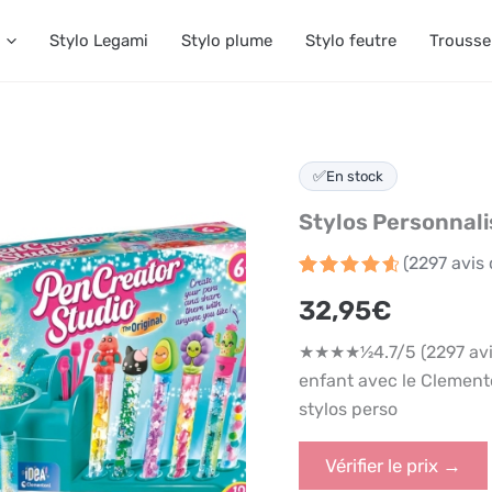
Stylo Legami
Stylo plume
Stylo feutre
Trousse
✅
En stock
Stylos Personnal
(
2297
avis 
Noté
2297
4.7
32,95
€
sur 5
basé
sur
★★★★½4.7/5 (2297 avis 
notations
client
enfant avec le Clemento
stylos perso
Vérifier le prix →