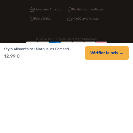
Liens vers Amazon
Produits authentiques
Prix vérifiés
+1 600 avis Amazon
© 2026 1000 Stylos. Tous droits réservés.
Stylo Alimentaire : Marqueurs Comesti…
Confidentialité
CGV
Cookies
Vérifier le prix →
12.99 €
NOS UNIVERS PARTENAIRES
Pat Patrouille
PAW Patrol Shop
Lilo et Stitch
Zootopie
Novelmore
Figurine One Piece
Hot Wheels
Lego
KPop Demon Hunters
Idées cadeaux enfants
Autocadeau.fr
Acheter Chaussons
Buy Slippers
Valise
Montre
Achat France
ShoppingNet
AirTag Apple
Cartouches Imprimante
Piles & Batteries
Finance Auto Maison
FIFA FC 26
IndexAI
SEO Hotline
Brainstorm Books
Faits Divers
Up Life
100g
Tout sur Dieu
Sacha Ramsey
Century Old Cards
Black Dawn
Skincare & Makeup
Meilleurs outils IA
Citations inspirantes