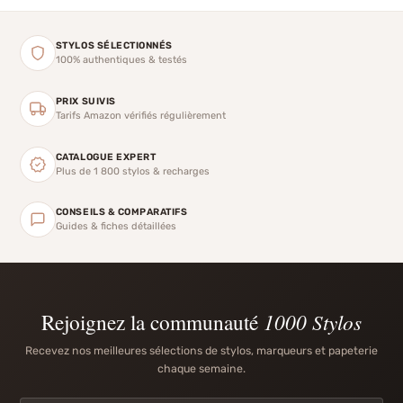
STYLOS SÉLECTIONNÉS
100% authentiques & testés
PRIX SUIVIS
Tarifs Amazon vérifiés régulièrement
CATALOGUE EXPERT
Plus de 1 800 stylos & recharges
CONSEILS & COMPARATIFS
Guides & fiches détaillées
Rejoignez la communauté
1000 Stylos
Recevez nos meilleures sélections de stylos, marqueurs et papeterie
chaque semaine.