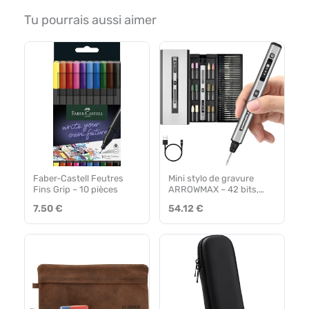
Tu pourrais aussi aimer
Faber-Castell Feutres
Mini stylo de gravure
Fins Grip – 10 pièces
ARROWMAX – 42 bits,
OLED, charge
7.50 €
54.12 €
magnétique