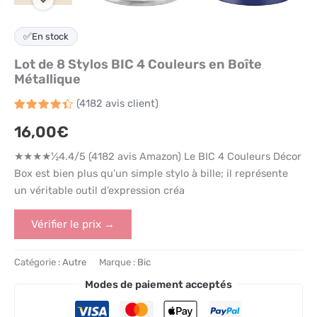
✅
En stock
Lot de 8 Stylos BIC 4 Couleurs en Boîte
Métallique
(
4182
avis client)
Noté
4182
4.4
16,00
€
sur 5
basé
sur
★★★★½4.4/5 (4182 avis Amazon) Le BIC 4 Couleurs Décor
notations
client
Box est bien plus qu’un simple stylo à bille; il représente
un véritable outil d’expression créa
Vérifier le prix →
Catégorie :
Autre
Marque :
Bic
Modes de paiement acceptés