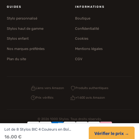
GUIDES
INFORMATIONS
Stylo personnalisé
Boutique
Stylos haut de gamme
Confidentialité
Stylos enfant
Cookies
Nos marques préférées
Mentions légales
Plan du site
CGV
Liens vers Amazon
Produits authentiques
Prix vérifiés
+1 600 avis Amazon
© 2026 1000 Stylos. Tous droits réservés.
Lot de 8 Stylos BIC 4 Couleurs en Boî…
Confidentialité
CGV
Cookies
Vérifier le prix →
16.00 €