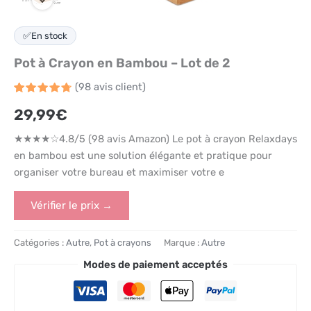
✅
En stock
Pot à Crayon en Bambou – Lot de 2
(
98
avis client)
Noté
98
4.8
29,99
€
sur 5
basé
sur
★★★★☆4.8/5 (98 avis Amazon) Le pot à crayon Relaxdays
notations
client
en bambou est une solution élégante et pratique pour
organiser votre bureau et maximiser votre e
Vérifier le prix →
Catégories :
Autre
,
Pot à crayons
Marque :
Autre
Modes de paiement acceptés