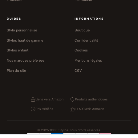
GUIDES
INFORMATIONS
Stylo personnalisé
Boutique
Stylos haut de gamme
Confidentialité
Stylos enfant
Cookies
Nos marques préférées
Mentions légales
Plan du site
CGV
Liens vers Amazon
Produits authentiques
Prix vérifiés
+1 600 avis Amazon
© 2026 1000 Stylos. Tous droits réservés.