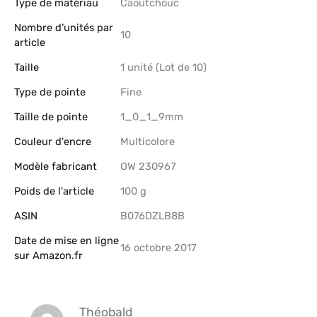
Type de matériau
‎Caoutchouc
Nombre d’unités par
‎10
article
Taille
‎1 unité (Lot de 10)
Type de pointe
‎Fine
Taille de pointe
‎1_0_1_9mm
Couleur d'encre
‎Multicolore
Modèle fabricant
‎OW 230967
Poids de l'article
‎100 g
ASIN
B076DZLB8B
Date de mise en ligne
16 octobre 2017
sur Amazon.fr
Théobald