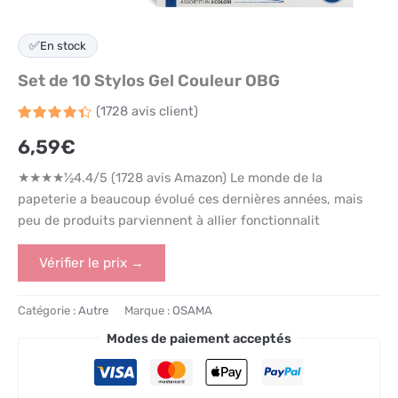
✅
En stock
Set de 10 Stylos Gel Couleur OBG
(
1728
avis client)
Noté
1728
4.4
6,59
€
sur 5
basé
sur
★★★★½4.4/5 (1728 avis Amazon) Le monde de la
notations
client
papeterie a beaucoup évolué ces dernières années, mais
peu de produits parviennent à allier fonctionnalit
Vérifier le prix →
Catégorie :
Autre
Marque :
OSAMA
Modes de paiement acceptés