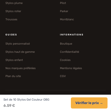
Stylos plume
Pilot
Stylos roller
Parker
Trousses
Montblanc
GUIDES
INFORMATIONS
Stylo personnalisé
Boutique
Stylos haut de gamme
Confidentialité
Stylos enfant
Cookies
Nos marques préférées
Mentions légales
Plan du site
CGV
Liens vers Amazon
Produits authentiques
Set de 10 Stylos Gel Couleur OBG
Vérifier le prix →
6.59 €
Prix vérifiés
+1 600 avis Amazon