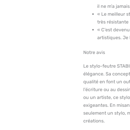
il ne m’a jamai
« Le meilleur st
très résistante
« C’est devenu 
artistiques. J
Notre avis
Le stylo-feutre STABI
élégance. Sa concepti
qualité en font un ou
l’écriture ou au dess
ou un artiste, ce styl
exigeantes. En misant
seulement un stylo, m
créations.