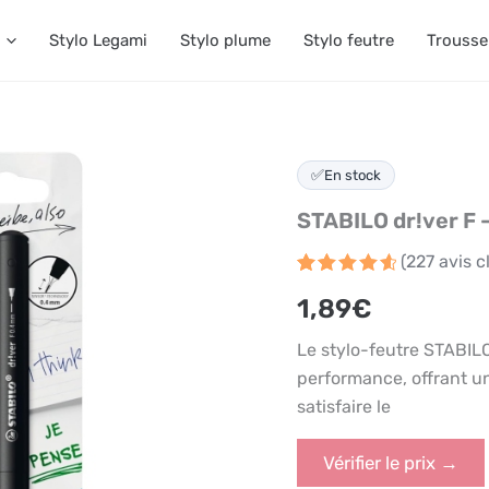
Stylo Legami
Stylo plume
Stylo feutre
Trousse
✅
En stock
STABILO dr!ver F –
(
227
avis cl
Noté
227
4.7
1,89
€
sur 5
basé
sur
Le stylo-feutre STABILO 
notations
client
performance, offrant u
satisfaire le
Vérifier le prix →