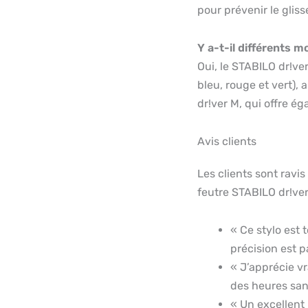
pour prévenir le glis
Y a-t-il différents m
Oui, le STABILO dr!ver
bleu, rouge et vert),
dr!ver M, qui offre é
Avis clients
Les clients sont ravi
feutre STABILO dr!ver
« Ce stylo est 
précision est p
« J’apprécie v
des heures san
« Un excellent 