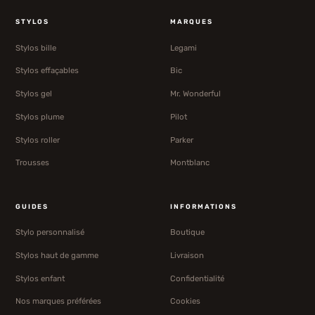
STYLOS
MARQUES
Stylos bille
Legami
Stylos effaçables
Bic
Stylos gel
Mr. Wonderful
Stylos plume
Pilot
Stylos roller
Parker
Trousses
Montblanc
GUIDES
INFORMATIONS
Stylo personnalisé
Boutique
Stylos haut de gamme
Livraison
Stylos enfant
Confidentialité
Nos marques préférées
Cookies