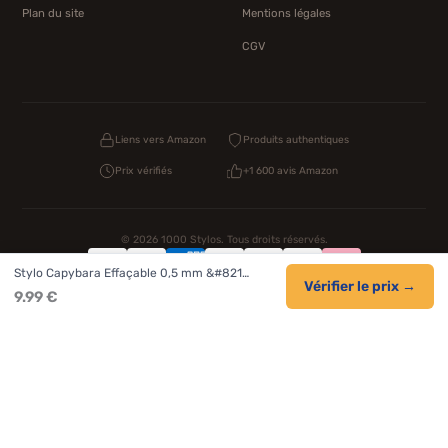
Plan du site
Mentions légales
CGV
Liens vers Amazon
Produits authentiques
Prix vérifiés
+1 600 avis Amazon
© 2026 1000 Stylos. Tous droits réservés.
Stylo Capybara Effaçable 0,5 mm &#821…
Confidentialité
Livraison
CGV
Cookies
Vérifier le prix →
9.99 €
NOS UNIVERS PARTENAIRES
Pat Patrouille
PAW Patrol Shop
Lilo et Stitch
Zootopie
Novelmore
Figurine One Piece
Hot Wheels
Lego
KPop Demon Hunters
Idées cadeaux enfants
Autocadeau.fr
Acheter Chaussons
Buy Slippers
Valise
Montre
Achat France
ShoppingNet
AirTag Apple