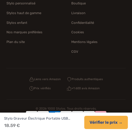
Stylo personnalisé
Boutique
Stylos haut de gamme
Livraison
Stylos enfant
Confidentialité
Nos marques préférées
Cookies
Plan du site
Mentions légales
CGV
Liens vers Amazon
Produits authentiques
Prix vérifiés
+1 600 avis Amazon
© 2026 1000 Stylos. Tous droits réservés.
Stylo Graveur Électrique Portable USB…
Confidentialité
Livraison
CGV
Cookies
Vérifier le prix →
18.59 €