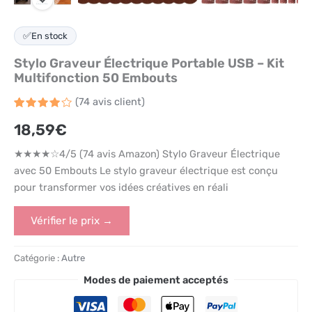
✅
En stock
Stylo Graveur Électrique Portable USB – Kit
Multifonction 50 Embouts
(
74
avis client)
Noté
74
4
18,59
€
sur 5
basé
sur
★★★★☆4/5 (74 avis Amazon) Stylo Graveur Électrique
notations
client
avec 50 Embouts Le stylo graveur électrique est conçu
pour transformer vos idées créatives en réali
Vérifier le prix →
Catégorie :
Autre
Modes de paiement acceptés