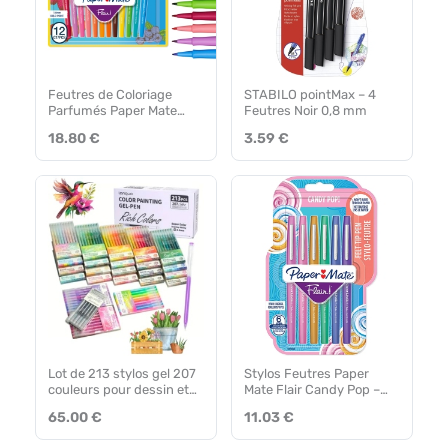
Feutres de Coloriage
STABILO pointMax – 4
Parfumés Paper Mate
Feutres Noir 0,8 mm
Flair – Lot de 12
18.80 €
3.59 €
Lot de 213 stylos gel 207
Stylos Feutres Paper
couleurs pour dessin et
Mate Flair Candy Pop –
coloriage
Lot de 6
65.00 €
11.03 €