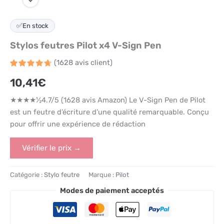
✅
En stock
Stylos feutres Pilot x4 V-Sign Pen
(
1628
avis client)
Noté
1628
4.7
10,41
€
sur 5
basé
sur
★★★★½4.7/5 (1628 avis Amazon) Le V-Sign Pen de Pilot
notations
client
est un feutre d’écriture d’une qualité remarquable. Conçu
pour offrir une expérience de rédaction
Vérifier le prix →
Catégorie :
Stylo feutre
Marque :
Pilot
Modes de paiement acceptés