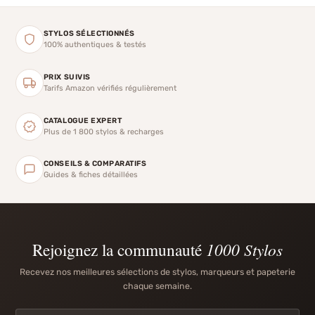
STYLOS SÉLECTIONNÉS
100% authentiques & testés
PRIX SUIVIS
Tarifs Amazon vérifiés régulièrement
CATALOGUE EXPERT
Plus de 1 800 stylos & recharges
CONSEILS & COMPARATIFS
Guides & fiches détaillées
Rejoignez la communauté
1000 Stylos
Recevez nos meilleures sélections de stylos, marqueurs et papeterie
chaque semaine.