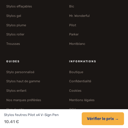
Stylos effaçables
Bic
Stylos gel
Mr. Wonderful
Stylos plume
Pilot
Stylos roller
Parker
Trousses
Montblanc
GUIDES
INFORMATIONS
Stylo personnalisé
Boutique
Stylos haut de gamme
Confidentialité
Stylos enfant
Cookies
Nos marques préférées
Mentions légales
Plan du site
CGV
Stylos feutres Pilot x4 V-Sign Pen
Vérifier le prix →
10.41 €