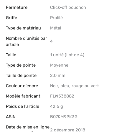
Fermeture
‎Click-off bouchon
Griffe
‎Profilé
Type de matériau
‎Métal
Nombre d’unités par
‎4
article
Taille
‎1 unité (Lot de 4)
Type de pointe
‎Moyenne
Taille de pointe
‎2,0 mm
Couleur d'encre
‎Noir, bleu, rouge ou vert
Modèle fabricant
‎FLW538882
Poids de l'article
‎42,6 g
ASIN
B07KM99K3G
Date de mise en ligne
2 décembre 2018