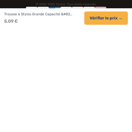
© 2026 1000 Stylos. Tous droits réservés.
Trousse à Stylos Grande Capacité &#82…
Confidentialité
CGV
Cookies
Vérifier le prix →
5.09 €
NOS UNIVERS PARTENAIRES
Pat Patrouille
PAW Patrol Shop
Lilo et Stitch
Zootopie
Novelmore
Figurine One Piece
Hot Wheels
Lego
KPop Demon Hunters
Idées cadeaux enfants
Autocadeau.fr
Acheter Chaussons
Buy Slippers
Valise
Montre
Achat France
ShoppingNet
AirTag Apple
Cartouches Imprimante
Piles & Batteries
Finance Auto Maison
FIFA FC 26
IndexAI
SEO Hotline
Brainstorm Books
Faits Divers
Up Life
100g
Tout sur Dieu
Sacha Ramsey
Century Old Cards
Black Dawn
Skincare & Makeup
Meilleurs outils IA
Citations inspirantes
Tendances de recherche
Phrases de Céline
En tant que Partenaire Amazon, je réalise un bénéfice sur les achats
remplissant les conditions applicables.