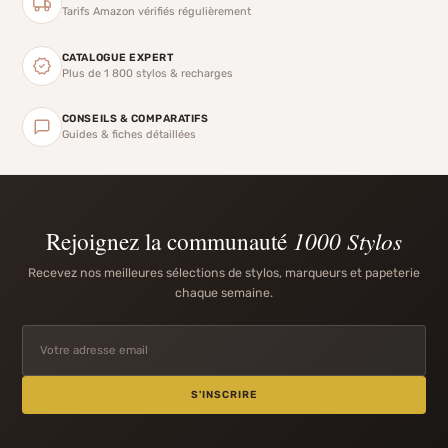
Tarifs Amazon vérifiés régulièrement
CATALOGUE EXPERT
Plus de 1 800 stylos & recharges
CONSEILS & COMPARATIFS
Guides & fiches détaillées
Rejoignez la communauté
1000 Stylos
Recevez nos meilleures sélections de stylos, marqueurs et papeterie
chaque semaine.
S'INSCRIRE