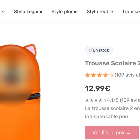
Stylo Legami
Stylo plume
Stylo feutre
Trousse
✅
En stock
Trousse Scolaire 
(
109
avis cl
Noté
109
12,99
€
4.1
sur
5 basé
sur
★★★★☆4.1/5 (109 avis A
notations
client
La trousse scolaire 2 en
indispensable pou
Vérifier le prix →