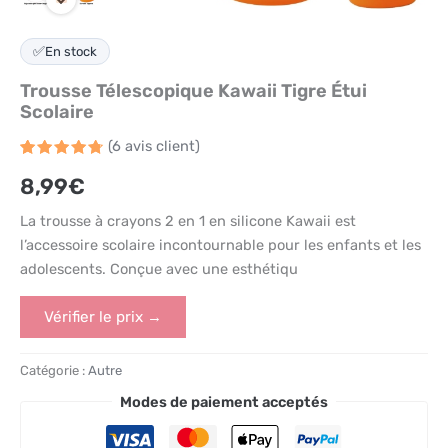
✅
En stock
Trousse Télescopique Kawaii Tigre Étui
Scolaire
(
6
avis client)
Noté
6
4.8
8,99
€
sur 5
basé
sur
La trousse à crayons 2 en 1 en silicone Kawaii est
notations
client
l’accessoire scolaire incontournable pour les enfants et les
adolescents. Conçue avec une esthétiqu
Vérifier le prix →
Catégorie :
Autre
Modes de paiement acceptés