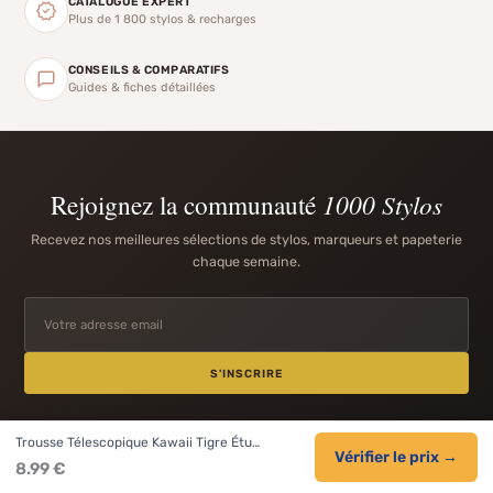
CATALOGUE EXPERT
Plus de 1 800 stylos & recharges
CONSEILS & COMPARATIFS
Guides & fiches détaillées
Rejoignez la communauté
1000 Stylos
Recevez nos meilleures sélections de stylos, marqueurs et papeterie
chaque semaine.
S'INSCRIRE
Trousse Télescopique Kawaii Tigre Étu…
Vérifier le prix →
8.99 €