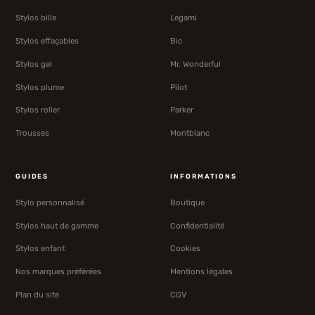
Stylos bille
Legami
Stylos effaçables
Bic
Stylos gel
Mr. Wonderful
Stylos plume
Pilot
Stylos roller
Parker
Trousses
Montblanc
GUIDES
INFORMATIONS
Stylo personnalisé
Boutique
Stylos haut de gamme
Confidentialité
Stylos enfant
Cookies
Nos marques préférées
Mentions légales
Plan du site
CGV