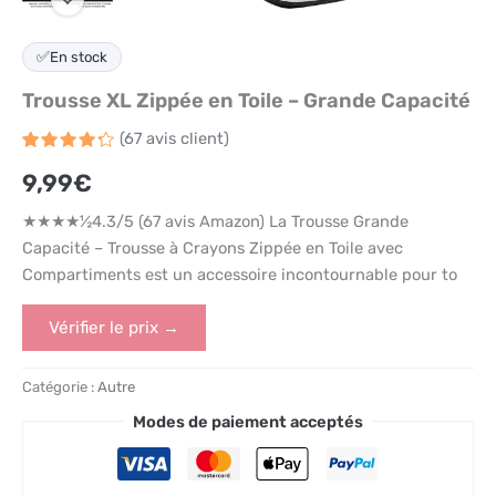
✅
En stock
Trousse XL Zippée en Toile – Grande Capacité
(
67
avis client)
Noté
67
9,99
€
4.3
sur
5 basé
sur
★★★★½4.3/5 (67 avis Amazon) La Trousse Grande
notations
client
Capacité – Trousse à Crayons Zippée en Toile avec
Compartiments est un accessoire incontournable pour to
Vérifier le prix →
Catégorie :
Autre
Modes de paiement acceptés