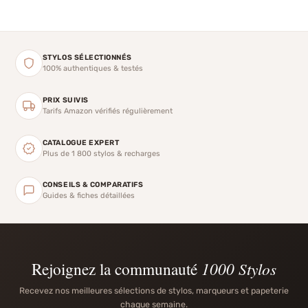
STYLOS SÉLECTIONNÉS
100% authentiques & testés
PRIX SUIVIS
Tarifs Amazon vérifiés régulièrement
CATALOGUE EXPERT
Plus de 1 800 stylos & recharges
CONSEILS & COMPARATIFS
Guides & fiches détaillées
Rejoignez la communauté
1000 Stylos
Recevez nos meilleures sélections de stylos, marqueurs et papeterie
chaque semaine.