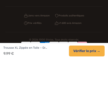
Liens vers Amazon
Produits authentiques
Prix vérifiés
+1 600 avis Amazon
© 2026 1000 Stylos. Tous droits réservés.
Trousse XL Zippée en Toile – Gr…
Confidentialité
CGV
Cookies
Vérifier le prix →
9.99 €
NOS UNIVERS PARTENAIRES
Pat Patrouille
PAW Patrol Shop
Lilo et Stitch
Zootopie
Novelmore
Figurine One Piece
Hot Wheels
Lego
KPop Demon Hunters
Idées cadeaux enfants
Autocadeau.fr
Acheter Chaussons
Buy Slippers
Valise
Montre
Achat France
ShoppingNet
AirTag Apple
Cartouches Imprimante
Piles & Batteries
Finance Auto Maison
FIFA FC 26
IndexAI
SEO Hotline
Brainstorm Books
Faits Divers
Up Life
100g
Tout sur Dieu
Sacha Ramsey
Century Old Cards
Black Dawn