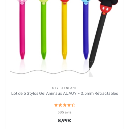
STYLO ENFANT
Lot de 5 Stylos Gel Animaux AUAUY – 0.5mm Rétractables
Note
385
avis
4.6
sur 5
8,99
€