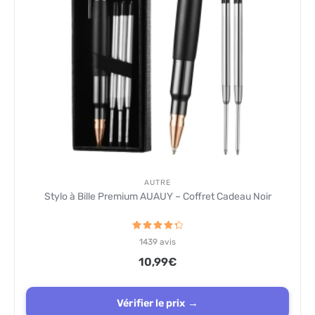
AUTRE
Stylo à Bille Premium AUAUY – Coffret Cadeau Noir
Note
1439
avis
4.4
sur 5
10,99
€
Vérifier le prix →