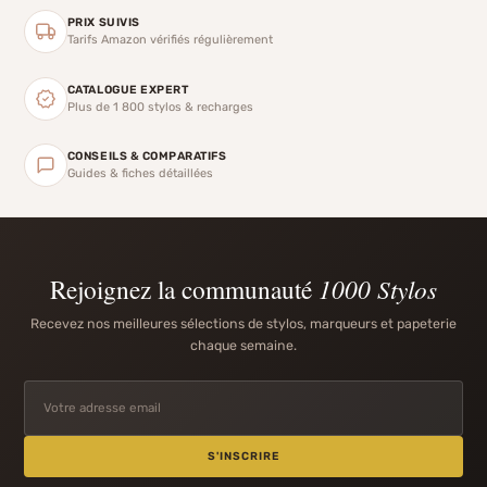
PRIX SUIVIS
Tarifs Amazon vérifiés régulièrement
CATALOGUE EXPERT
Plus de 1 800 stylos & recharges
CONSEILS & COMPARATIFS
Guides & fiches détaillées
Rejoignez la communauté
1000 Stylos
Recevez nos meilleures sélections de stylos, marqueurs et papeterie
chaque semaine.
S'INSCRIRE