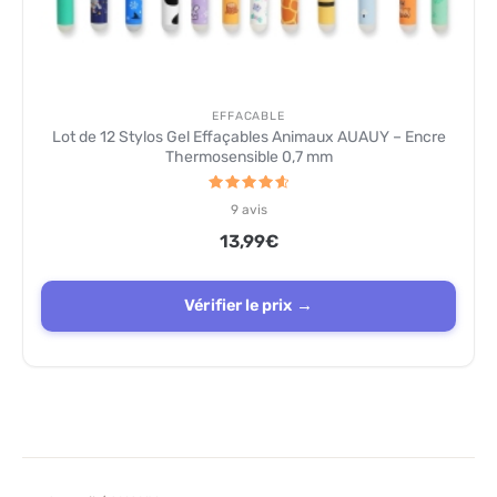
EFFACABLE
Lot de 12 Stylos Gel Effaçables Animaux AUAUY – Encre
Thermosensible 0,7 mm
Note
9
avis
4.7
sur 5
13,99
€
Vérifier le prix →