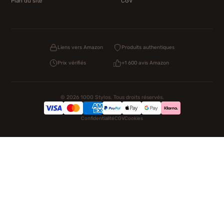
Plan du site
CGV
Liens vers Amazon
Produits authentiques
Prix vérifiés
+1 600 avis Amazon
© 2026 1000 Stylos. Tous droits réservés.
Confidentialité
CGV
Cookies
NOS UNIVERS PARTENAIRES
Pat Patrouille
PAW Patrol Shop
Lilo et Stitch
Zootopie
Novelmore
Figurine One Piece
Hot Wheels
Lego
KPop Demon Hunters
Idées cadeaux enfants
Autocadeau.fr
Acheter Chaussons
Buy Slippers
Valise
Montre
Achat France
ShoppingNet
AirTag Apple
Cartouches Imprimante
Piles & Batteries
Finance Auto Maison
FIFA FC 26
IndexAI
SEO Hotline
Brainstorm Books
Faits Divers
Up Life
100g