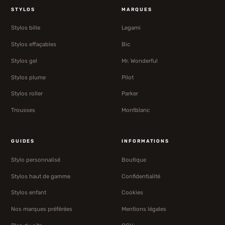
STYLOS
MARQUES
Stylos bille
Legami
Stylos effaçables
Bic
Stylos gel
Mr. Wonderful
Stylos plume
Pilot
Stylos roller
Parker
Trousses
Montblanc
GUIDES
INFORMATIONS
Stylo personnalisé
Boutique
Stylos haut de gamme
Confidentialité
Stylos enfant
Cookies
Nos marques préférées
Mentions légales