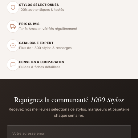
STYLOS SÉLECTIONNÉS
100% authentiques & testés
PRIX SUIVIS
Tarifs Amazon vérifiés régulièrement
CATALOGUE EXPERT
Plus de 1 800 stylos & recharges
CONSEILS & COMPARATIFS
Guides & fiches détaillées
Rejoignez la communauté
1000 Stylos
Recevez nos meilleures sélections de stylos, marqueurs et papeterie
chaque semaine.