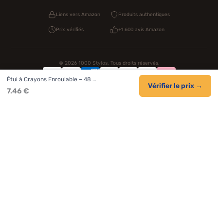
Liens vers Amazon
Produits authentiques
Prix vérifiés
+1 600 avis Amazon
© 2026 1000 Stylos. Tous droits réservés.
Étui à Crayons Enroulable – 48 …
Confidentialité
Livraison
CGV
Cookies
Vérifier le prix →
7.46 €
NOS UNIVERS PARTENAIRES
Pat Patrouille
PAW Patrol Shop
Lilo et Stitch
Zootopie
Novelmore
Figurine One Piece
Hot Wheels
Lego
KPop Demon Hunters
Idées cadeaux enfants
Autocadeau.fr
Acheter Chaussons
Buy Slippers
Valise
Montre
Achat France
ShoppingNet
AirTag Apple
Cartouches Imprimante
Piles & Batteries
Finance Auto Maison
FIFA FC 26
IndexAI
SEO Hotline
Brainstorm Books
Faits Divers
Up Life
100g
Tout sur Dieu
Sacha Ramsey
Century Old Cards
Black Dawn
Skincare & Makeup
Meilleurs outils IA
Citations inspirantes