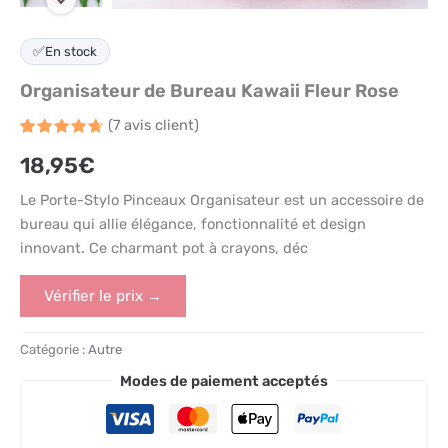
✅
En stock
Organisateur de Bureau Kawaii Fleur Rose
(
7
avis client)
Noté
7
4.7
18,95
€
sur 5
basé
sur
Le Porte-Stylo Pinceaux Organisateur est un accessoire de
notations
client
bureau qui allie élégance, fonctionnalité et design
innovant. Ce charmant pot à crayons, déc
Vérifier le prix →
Catégorie :
Autre
Modes de paiement acceptés