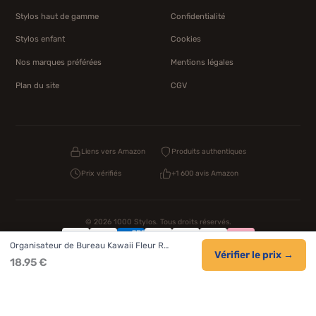
Stylos haut de gamme
Confidentialité
Stylos enfant
Cookies
Nos marques préférées
Mentions légales
Plan du site
CGV
Liens vers Amazon
Produits authentiques
Prix vérifiés
+1 600 avis Amazon
© 2026 1000 Stylos. Tous droits réservés.
Organisateur de Bureau Kawaii Fleur R…
Confidentialité
CGV
Cookies
Vérifier le prix →
18.95 €
NOS UNIVERS PARTENAIRES