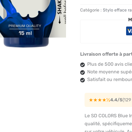
Catégorie :
Stylo efface r
M
Livraison offerte à par
Plus de 500 avis cli
Note moyenne supéri
Satisfait ou rembour
★★★★½
4.4/5
(129
Le SD COLORS Blue Ir
qualité, spécifiqueme
sur votre véhicule. A