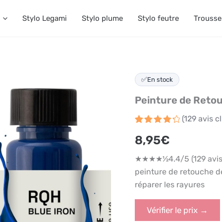
Stylo Legami
Stylo plume
Stylo feutre
Trousse
✅
En stock
Peinture de Retou
(
129
avis cl
Noté
129
4.4
8,95
€
sur 5
basé
sur
★★★★½4.4/5 (129 avis 
notations
client
peinture de retouche d
réparer les rayures
Vérifier le prix →