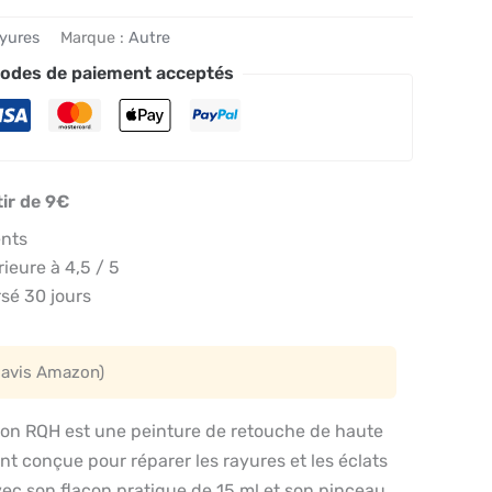
ayures
Marque :
Autre
odes de paiement acceptés
tir de 9€
ents
eure à 4,5 / 5
sé 30 jours
 avis Amazon)
on RQH est une peinture de retouche de haute
nt conçue pour réparer les rayures et les éclats
vec son flacon pratique de 15 ml et son pinceau