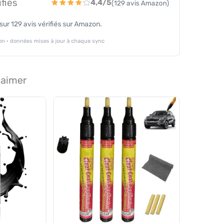
ifiés
4,4/5
(129 avis Amazon)
r 129 avis vérifiés sur Amazon.
n · données mises à jour à chaque sync
 aimer