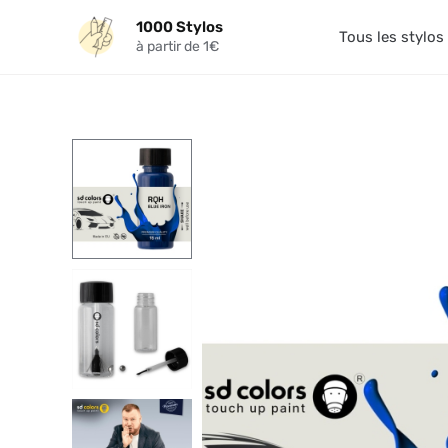
Aller
1000 Stylos
au
Tous les stylos
à partir de 1€
contenu