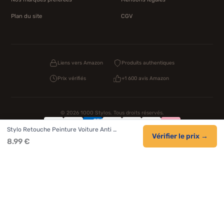
Plan du site
CGV
Liens vers Amazon
Produits authentiques
Prix vérifiés
+1 600 avis Amazon
© 2026 1000 Stylos. Tous droits réservés.
Stylo Retouche Peinture Voiture Anti …
Confidentialité
CGV
Cookies
Vérifier le prix →
8.99 €
NOS UNIVERS PARTENAIRES
Pat Patrouille
PAW Patrol Shop
Lilo et Stitch
Zootopie
Novelmore
Figurine One Piece
Hot Wheels
Lego
KPop Demon Hunters
Idées cadeaux enfants
Autocadeau.fr
Acheter Chaussons
Buy Slippers
Valise
Montre
Achat France
ShoppingNet
AirTag Apple