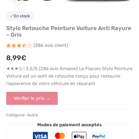
✅
En stock
Stylo Retouche Peinture Voiture Anti Rayure
– Gris
(
286
avis client)
Noté
286
8,99
€
3.5
sur 5
basé
★★★½☆3.5/5 (286 avis Amazon) Le Flaconi Stylo Peinture
sur
notations
Voiture est un outil de retouche conçu pour restaurer
client
l’apparence de votre véhicule en réparant
Vérifier le prix →
Catégorie :
Autre
Modes de paiement acceptés