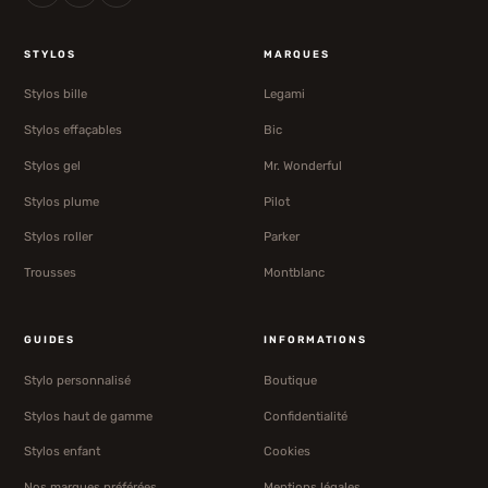
STYLOS
MARQUES
Stylos bille
Legami
Stylos effaçables
Bic
Stylos gel
Mr. Wonderful
Stylos plume
Pilot
Stylos roller
Parker
Trousses
Montblanc
GUIDES
INFORMATIONS
Stylo personnalisé
Boutique
Stylos haut de gamme
Confidentialité
Stylos enfant
Cookies
Nos marques préférées
Mentions légales