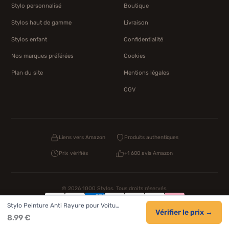
Stylo personnalisé
Boutique
Stylos haut de gamme
Livraison
Stylos enfant
Confidentialité
Nos marques préférées
Cookies
Plan du site
Mentions légales
CGV
Liens vers Amazon
Produits authentiques
Prix vérifiés
+1 600 avis Amazon
© 2026 1000 Stylos. Tous droits réservés.
Stylo Peinture Anti Rayure pour Voitu…
Confidentialité
Livraison
CGV
Cookies
Vérifier le prix →
8.99 €