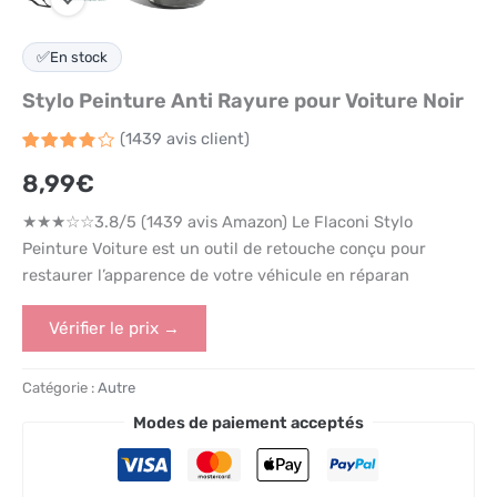
✅
En stock
Stylo Peinture Anti Rayure pour Voiture Noir
(
1439
avis client)
Noté
1439
8,99
€
3.8
sur 5
basé
★★★☆☆3.8/5 (1439 avis Amazon) Le Flaconi Stylo
sur
notations
Peinture Voiture est un outil de retouche conçu pour
client
restaurer l’apparence de votre véhicule en réparan
Vérifier le prix →
Catégorie :
Autre
Modes de paiement acceptés