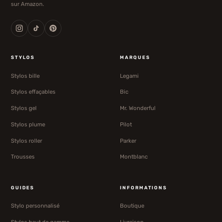
sur Amazon.
STYLOS
MARQUES
Stylos bille
Legami
Stylos effaçables
Bic
Stylos gel
Mr. Wonderful
Stylos plume
Pilot
Stylos roller
Parker
Trousses
Montblanc
GUIDES
INFORMATIONS
Stylo personnalisé
Boutique
Stylos haut de gamme
Livraison