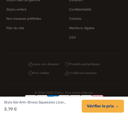
Stylos enfant
Confidentialité
Nos marques préférées
Cookies
Plan du site
Mentions légales
CGV
Liens vers Amazon
Produits authentiques
Prix vérifiés
+1 600 avis Amazon
© 2026 1000 Stylos. Tous droits réservés.
Stylo Gel Anti-Stress Squeezies Licor…
Confidentialité
Livraison
CGV
Cookies
Vérifier le prix →
3.79 €
NOS UNIVERS PARTENAIRES