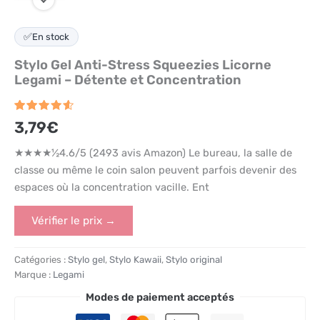
✅
En stock
Stylo Gel Anti-Stress Squeezies Licorne
Legami – Détente et Concentration
Noté
2493
4.6
3,79
€
sur 5
basé
sur
★★★★½4.6/5 (2493 avis Amazon) Le bureau, la salle de
notations
classe ou même le coin salon peuvent parfois devenir des
client
espaces où la concentration vacille. Ent
Vérifier le prix →
Catégories :
Stylo gel
,
Stylo Kawaii
,
Stylo original
Marque :
Legami
Modes de paiement acceptés