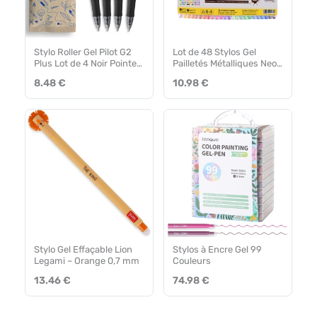
Stylo Roller Gel Pilot G2
Lot de 48 Stylos Gel
Plus Lot de 4 Noir Pointe
Pailletés Métalliques Neon
Moyenne
Pastel – Marqueurs
8.48 €
10.98 €
Multicolores
Stylo Gel Effaçable Lion
Stylos à Encre Gel 99
Legami – Orange 0,7 mm
Couleurs
13.46 €
74.98 €